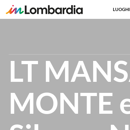
LUOGHI
Salta
al
contenuto
principale
LT MAN
MONTE e