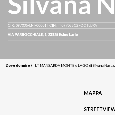
Silvana N
CIR: 097035-LNI-00001 | CIN: IT097035C27OCTUJXV
VIA PARROCCHIALE, 1
,
23825
Esino Lario
Dove dormire
LT MANSARDA MONTE e LAGO di Silvana Nasazz
Briciole
di
pane
MAPPA
STREETVIE