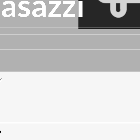
asazzi
i
W