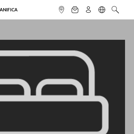
IANIFICA
INFOPOINT
NEWSLETTER
ISCRIVITI
LINGUA
CERCA