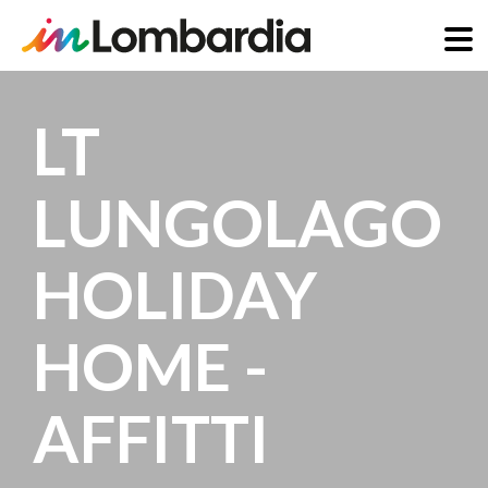
Salta
al
LT
contenuto
principale
LUNGOLAGO
HOLIDAY
HOME -
AFFITTI