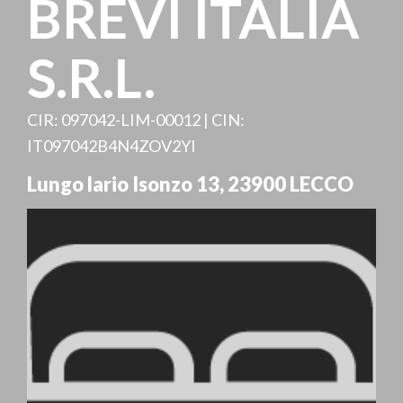
BREVI ITALIA
S.R.L.
CIR: 097042-LIM-00012 | CIN:
IT097042B4N4ZOV2YI
Lungo lario Isonzo 13
,
23900
LECCO