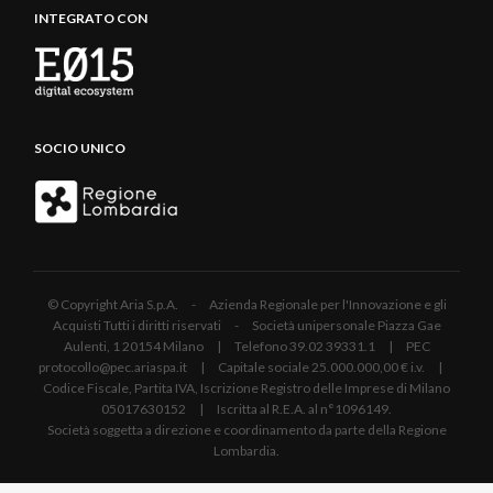
INTEGRATO CON
SOCIO UNICO
© Copyright Aria S.p.A. - Azienda Regionale per l'Innovazione e gli
Acquisti Tutti i diritti riservati - Società unipersonale Piazza Gae
Aulenti, 1 20154 Milano | Telefono 39.02 39331.1 | PEC
protocollo@pec.ariaspa.it | Capitale sociale 25.000.000,00 € i.v. |
Codice Fiscale, Partita IVA, Iscrizione Registro delle Imprese di Milano
05017630152 | Iscritta al R.E.A. al n°1096149.
Società soggetta a direzione e coordinamento da parte della Regione
Lombardia.