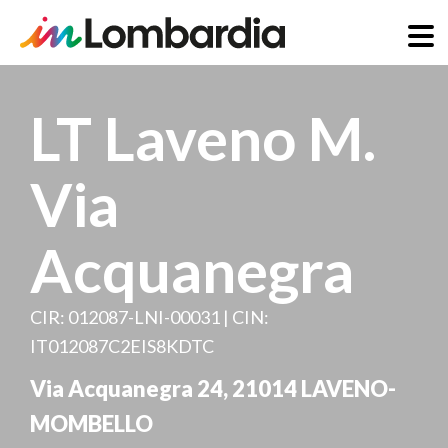
Salta
al
LT Laveno M.
contenuto
principale
Via
Acquanegra
CIR: 012087-LNI-00031 | CIN:
IT012087C2EIS8KDTC
Via Acquanegra 24
,
21014
LAVENO-
MOMBELLO