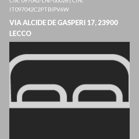
CIR: 097042-LNI-00026 | CIN:
IT097042C2PTBIPV6W
VIA ALCIDE DE GASPERI 17
,
23900
LECCO