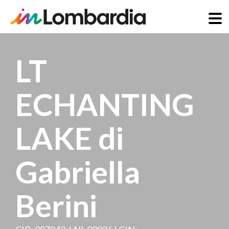
Salta
al
LT
contenuto
principale
ECHANTING
LAKE di
Gabriella
Berini