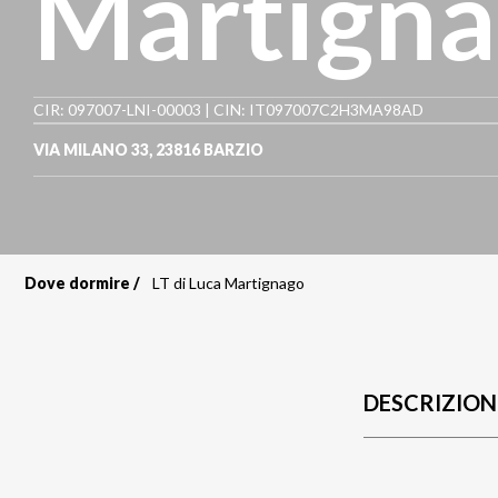
Martign
CIR: 097007-LNI-00003 | CIN: IT097007C2H3MA98AD
VIA MILANO 33
,
23816
BARZIO
Dove dormire
LT di Luca Martignago
Briciole
di
pane
DESCRIZION