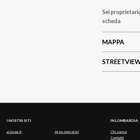
Sei proprietari
scheda
MAPPA
STREETVIE
I NOSTRI SITI
IN LOMBARDIA
ariaspa.it
Area operatori
Chi siamo
Contatti