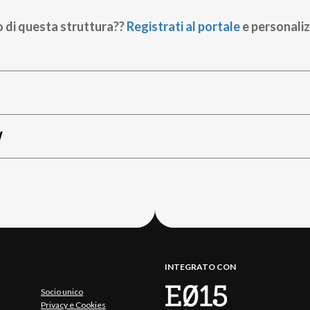
o di questa struttura??
Registrati al portale
e personaliz
W
INTEGRATO CON
Socio unico
Privacy e Cookies