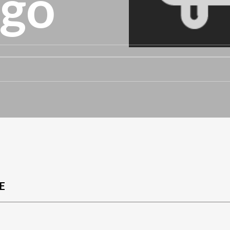
ago
E