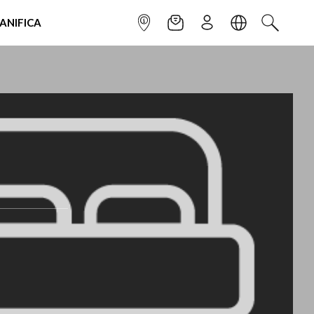
IANIFICA
INFOPOINT
NEWSLETTER
ISCRIVITI
LINGUA
CERCA