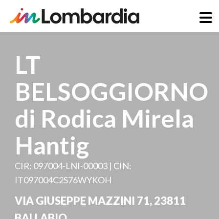
Salta
al
LT
contenuto
principale
BELSOGGIORNO
di Rodica Mirela
Hantig
CIR: 097004-LNI-00003 | CIN:
IT097004C2S76WYKOH
VIA GIUSEPPE MAZZINI 71
,
23811
BALLABIO