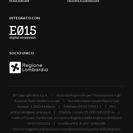
INTEGRATO CON
SOCIO UNICO
© Copyright Aria S.p.A. - Azienda Regionale per l'Innovazione e gli
Acquisti Tutti i diritti riservati - Società unipersonale Piazza Gae
Aulenti, 1 20154 Milano | Telefono 39.02 39331.1 | PEC
protocollo@pec.ariaspa.it | Capitale sociale 25.000.000,00 € i.v. |
Codice Fiscale, Partita IVA, Iscrizione Registro delle Imprese di Milano
05017630152 | Iscritta al R.E.A. al n°1096149.
Società soggetta a direzione e coordinamento da parte della Regione