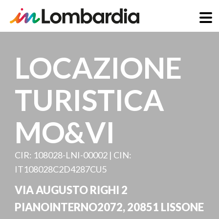
Salta
al
LOCAZIONE
contenuto
principale
TURISTICA
MO&VI
CIR: 108028-LNI-00002 | CIN:
IT108028C2D4287CU5
VIA AUGUSTO RIGHI 2
PIANOINTERNO2072
,
20851
LISSONE