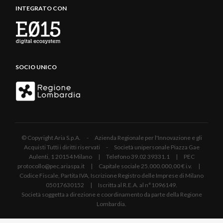
INTEGRATO CON
SOCIO UNICO
© Copyright Aria S.p.A. - Azienda Regionale per l'Innovazione e gli
Acquisti Tutti i diritti riservati - Società unipersonale Piazza Gae
Aulenti, 1 20154 Milano | Telefono 39.02 39331.1 | PEC
protocollo@pec.ariaspa.it | Capitale sociale 25.000.000,00 € i.v. |
Codice Fiscale, Partita IVA, Iscrizione Registro delle Imprese di Milano
05017630152 | Iscritta al R.E.A. al n°1096149.
Società soggetta a direzione e coordinamento da parte della Regione
Lombardia.