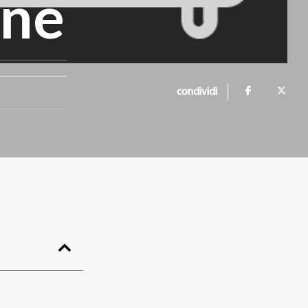
one
condividi