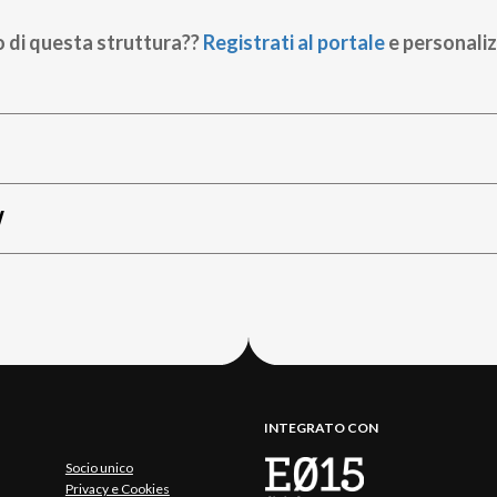
o di questa struttura??
Registrati al portale
e personaliz
W
INTEGRATO CON
Socio unico
Privacy e Cookies