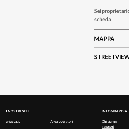
Sei proprietari
scheda
MAPPA
STREETVIE
I NOSTRI SITI
IN LOMBARDIA
ariaspa.it
Area operatori
Chi siamo
Contatti