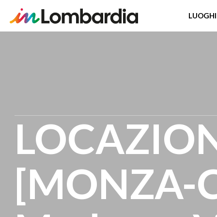
LUOGHI
Salta
al
contenuto
principale
LOCAZION
[MONZA-C