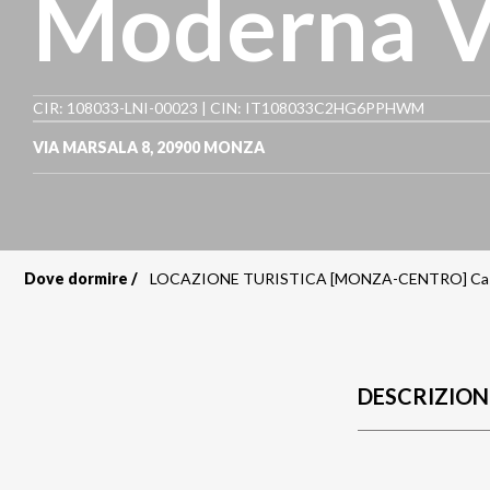
Moderna Vi
CIR: 108033-LNI-00023 | CIN: IT108033C2HG6PPHWM
VIA MARSALA 8
,
20900
MONZA
Dove dormire
LOCAZIONE TURISTICA [MONZA-CENTRO] Casa 
Briciole
di
pane
DESCRIZION