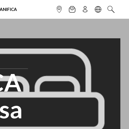
IANIFICA
INFOPOINT
NEWSLETTER
ISCRIVITI
LINGUA
CERCA
CA
sa