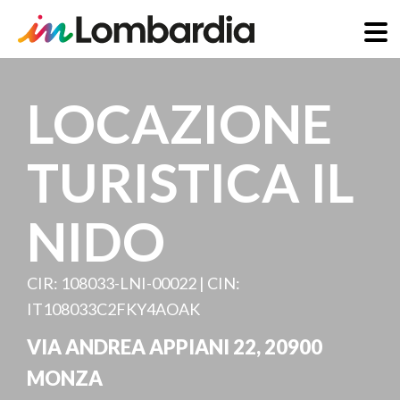
Salta
al
LOCAZIONE
contenuto
principale
TURISTICA IL
NIDO
CIR: 108033-LNI-00022 | CIN:
IT108033C2FKY4AOAK
VIA ANDREA APPIANI 22
,
20900
MONZA