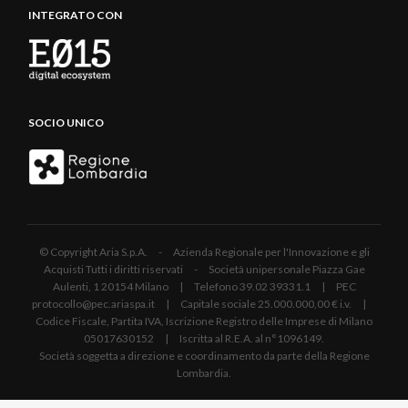
INTEGRATO CON
SOCIO UNICO
© Copyright Aria S.p.A. - Azienda Regionale per l'Innovazione e gli
Acquisti Tutti i diritti riservati - Società unipersonale Piazza Gae
Aulenti, 1 20154 Milano | Telefono 39.02 39331.1 | PEC
protocollo@pec.ariaspa.it | Capitale sociale 25.000.000,00 € i.v. |
Codice Fiscale, Partita IVA, Iscrizione Registro delle Imprese di Milano
05017630152 | Iscritta al R.E.A. al n°1096149.
Società soggetta a direzione e coordinamento da parte della Regione
Lombardia.