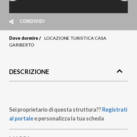
CONDIVIDI
Dove dormire
LOCAZIONE TURISTICA CASA
Briciole
GARIBERTO
di
pane
DESCRIZIONE
Sei proprietario di questa struttura??
Registrati
al portale
e personalizza la tua scheda