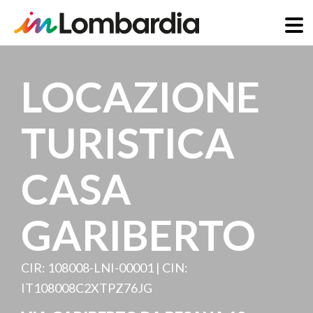
Salta
al
LOCAZIONE
contenuto
principale
TURISTICA
CASA
GARIBERTO
CIR: 108008-LNI-00001 | CIN:
IT108008C2XTPZ76JG