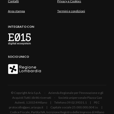
Contatti
Privacy e Cookies
Area stampa
Termini e condizioni
INTEGRATO CON
SOCIO UNICO
© Copyright Aria S.p.A. - Azienda Regionale per l'Innovazione e gli
Acquisti Tutti i diritti riservati - Società unipersonale Piazza Gae
Aulenti, 1 20154 Milano | Telefono 39.02 39331.1 | PEC
protocollo@pec.ariaspa.it | Capitale sociale 25.000.000,00 € i.v. |
Codice Fiscale, Partita IVA, Iscrizione Registro delle Imprese di Milano