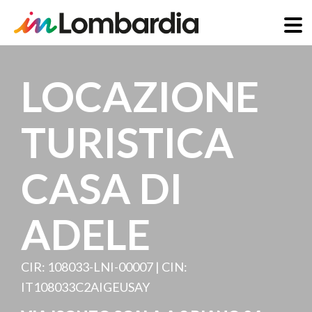
Salta
al
LOCAZIONE
contenuto
principale
TURISTICA
CASA DI
ADELE
CIR: 108033-LNI-00007 | CIN:
IT108033C2AIGEUSAY