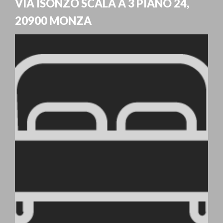
VIA ISONZO SCALA A 3 PIANO 24
,
20900
MONZA