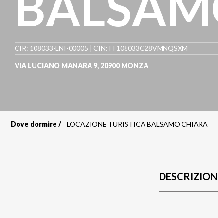
BALSAM
CIR: 108033-LNI-00005 | CIN: IT108033C28VMNQSXM
VIA LUCIANO MANARA 9
,
20900
MONZA
Dove dormire
LOCAZIONE TURISTICA BALSAMO CHIARA
Briciole
di
pane
DESCRIZION