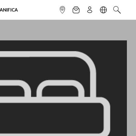
IANIFICA
INFOPOINT
NEWSLETTER
ISCRIVITI
LINGUA
CERCA