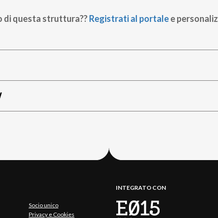
o di questa struttura??
Registrati al portale
e personaliz
W
INTEGRATO CON
Socio unico
Privacy e Cookies