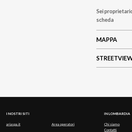
Sei proprietari
scheda
MAPPA
STREETVIE
I NOSTRI SITI
IN LOMBARDIA
ariaspa.it
Area operatori
Chi siamo
Contatti