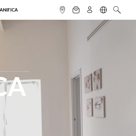
IANIFICA
INFOPOINT
NEWSLETTER
ISCRIVITI
LINGUA
CERCA
CA