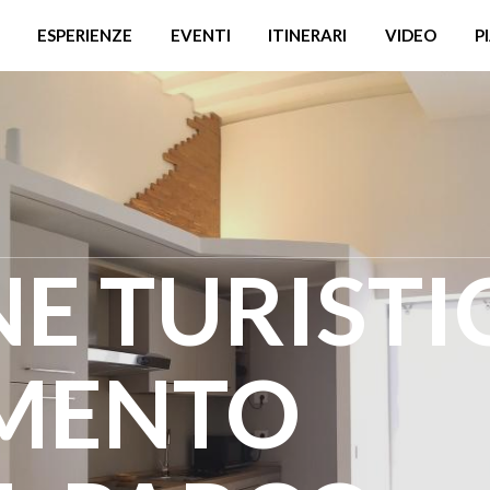
ESPERIENZE
EVENTI
ITINERARI
VIDEO
P
E TURISTI
MENTO