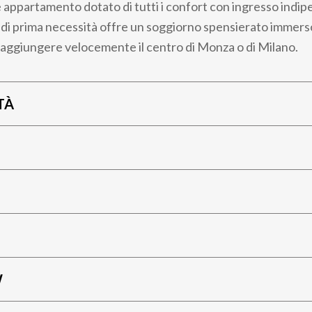
 appartamento dotato di tutti i confort con ingresso indip
izi di prima necessità offre un soggiorno spensierato immer
i raggiungere velocemente il centro di Monza o di Milano.
TÀ
W