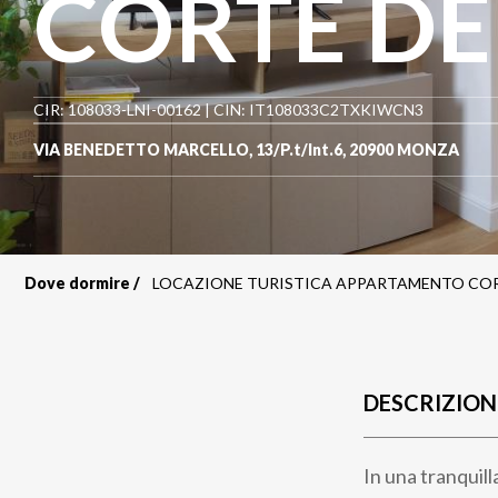
CORTE DE
CIR: 108033-LNI-00162 | CIN: IT108033C2TXKIWCN3
VIA BENEDETTO MARCELLO, 13/P.t/Int.6
,
20900
MONZA
Dove dormire
LOCAZIONE TURISTICA APPARTAMENTO COR
Briciole
di
pane
DESCRIZION
In una tranquill