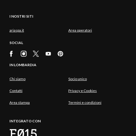
I NOSTRI SITI
ariaspa.it
Area operatori
SOCIAL
IN LOMBARDIA
Chi siamo
Socio unico
Contatti
Privacy e Cookies
Area stampa
Termini e condizioni
INTEGRATO CON