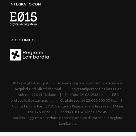
INTEGRATO CON
SOCIO UNICO
© Copyright Aria S.p.A. - Azienda Regionale per l'Innovazione e gli
Acquisti Tutti i diritti riservati - Società unipersonale Piazza Gae
Aulenti, 1 20154 Milano | Telefono 39.02 39331.1 | PEC
protocollo@pec.ariaspa.it | Capitale sociale 25.000.000,00 € i.v. |
Codice Fiscale, Partita IVA, Iscrizione Registro delle Imprese di Milano
05017630152 | Iscritta al R.E.A. al n°1096149.
Società soggetta a direzione e coordinamento da parte della Regione
Lombardia.