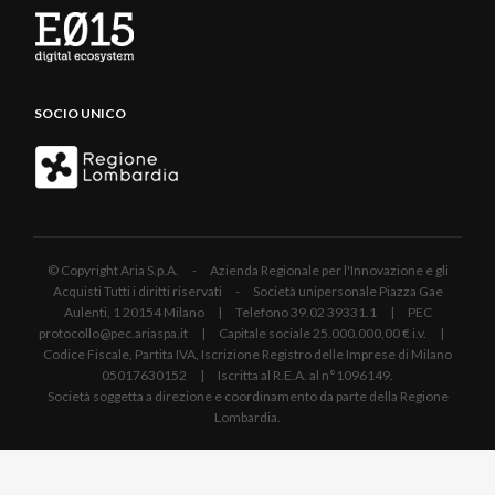
SOCIO UNICO
© Copyright Aria S.p.A. - Azienda Regionale per l'Innovazione e gli
Acquisti Tutti i diritti riservati - Società unipersonale Piazza Gae
Aulenti, 1 20154 Milano | Telefono 39.02 39331.1 | PEC
protocollo@pec.ariaspa.it | Capitale sociale 25.000.000,00 € i.v. |
Codice Fiscale, Partita IVA, Iscrizione Registro delle Imprese di Milano
05017630152 | Iscritta al R.E.A. al n°1096149.
Società soggetta a direzione e coordinamento da parte della Regione
Lombardia.