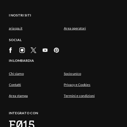
I NOSTRI SITI
ariaspa.it
Area operatori
SOCIAL
IN LOMBARDIA
Chi siamo
Socio unico
Contatti
Privacy e Cookies
Area stampa
Termini e condizioni
INTEGRATO CON