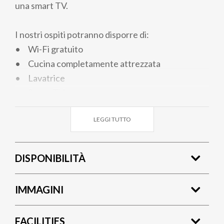
una smart TV.
I nostri ospiti potranno disporre di:
• Wi-Fi gratuito
• Cucina completamente attrezzata
• Lavatrice
• Smart TV
• Zanzariere
LEGGI TUTTO
• Ventilatori da soffitto nelle camere
• Asciugamani e lenzuola forniti
• Parcheggio gratuito vicino all'appartamento
DISPONIBILITÀ
• Ascensore
IMMAGINI
FACILITIES