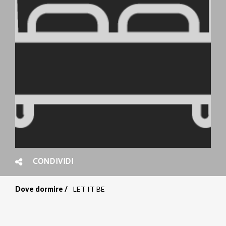
CONDIVIDI
Dove dormire
LET IT BE
Briciole
di