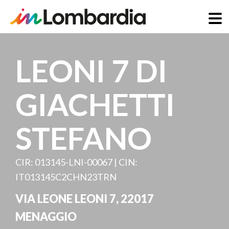
Salta
al
LEONI 7 DI
contenuto
principale
GIACHETTI
STEFANO
CIR: 013145-LNI-00067 | CIN:
IT013145C2CHN23TRN
VIA LEONE LEONI 7
,
22017
MENAGGIO