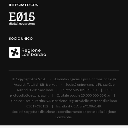
INTEGRATO CON
SOCIO UNICO
© Copyright Aria S.p.A. - Azienda Regionale per l'Innovazione e gli
Acquisti Tutti i diritti riservati - Società unipersonale Piazza Gae
Aulenti, 1 20154 Milano | Telefono 39.02 39331.1 | PEC
protocollo@pec.ariaspa.it | Capitale sociale 25.000.000,00 € i.v. |
Codice Fiscale, Partita IVA, Iscrizione Registro delle Imprese di Milano
05017630152 | Iscritta al R.E.A. al n°1096149.
Società soggetta a direzione e coordinamento da parte della Regione
Lombardia.