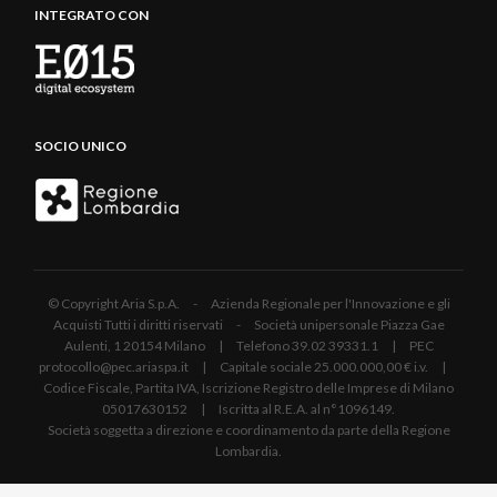
INTEGRATO CON
SOCIO UNICO
© Copyright Aria S.p.A. - Azienda Regionale per l'Innovazione e gli
Acquisti Tutti i diritti riservati - Società unipersonale Piazza Gae
Aulenti, 1 20154 Milano | Telefono 39.02 39331.1 | PEC
protocollo@pec.ariaspa.it | Capitale sociale 25.000.000,00 € i.v. |
Codice Fiscale, Partita IVA, Iscrizione Registro delle Imprese di Milano
05017630152 | Iscritta al R.E.A. al n°1096149.
Società soggetta a direzione e coordinamento da parte della Regione
Lombardia.