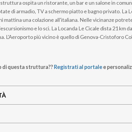
 struttura ospita un ristorante, un bar e un salone in comun
ate di armadio, TV a schermo piatto e bagno privato. La 
i mattina una colazione all'italiana. Nelle vicinanze potret
i l'escursionismo e lo sci. La Locanda Le Cicale dista 21 km d
a. L'Aeroporto più vicino è quello di Genova-Cristoforo Co
o di questa struttura??
Registrati al portale
e personaliz
TÀ