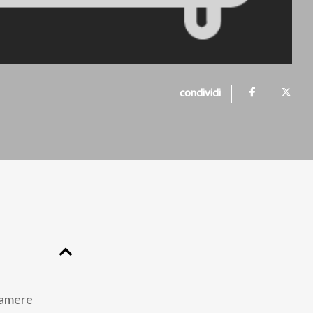
condividi
 camere