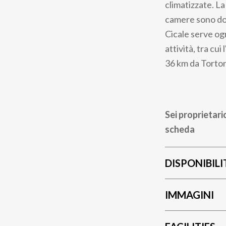
climatizzate. La
camere sono dot
Cicale serve ogn
attività, tra cu
36 km da Torton
Sei proprietari
scheda
DISPONIBILI
IMMAGINI