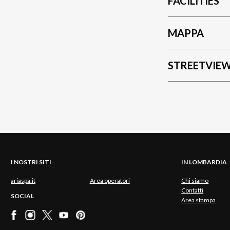
FACILITIES
MAPPA
STREETVIE
I NOSTRI SITI
IN LOMBARDIA
ariaspa.it
Area operatori
Chi siamo
Contatti
SOCIAL
Area stampa