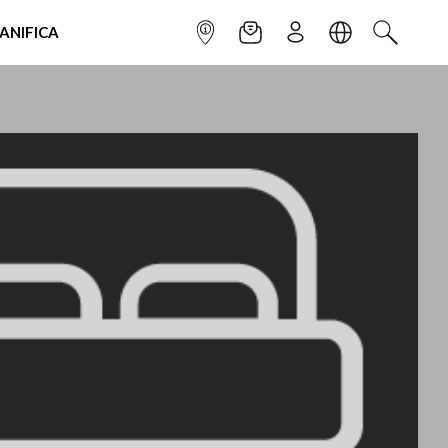
IANIFICA
INFOPOINT
NEWSLETTER
ISCRIVITI
LINGUA
CERCA