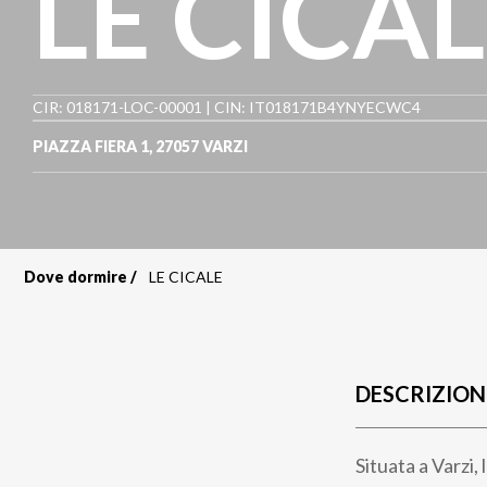
LE CICA
CIR: 018171-LOC-00001 | CIN: IT018171B4YNYECWC4
PIAZZA FIERA 1
,
27057
VARZI
Dove dormire
LE CICALE
Briciole
di
pane
DESCRIZION
Situata a Varzi