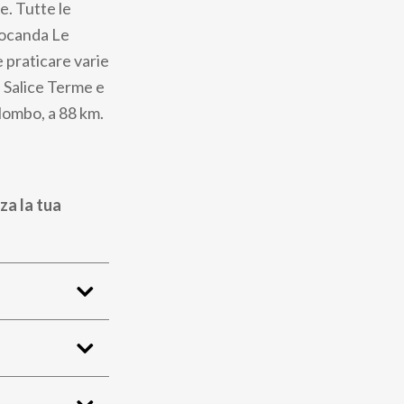
e. Tutte le
Locanda Le
e praticare varie
a Salice Terme e
lombo, a 88 km.
za la tua