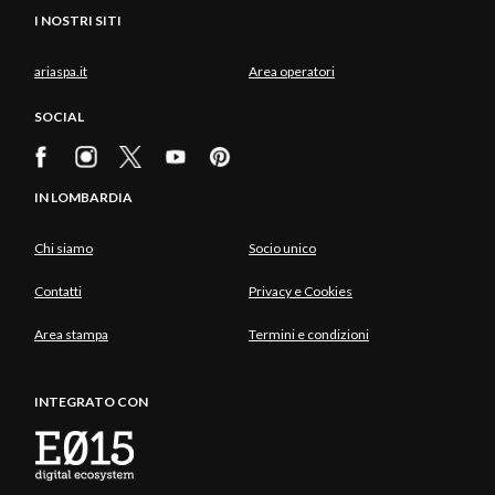
I NOSTRI SITI
ariaspa.it
Area operatori
SOCIAL
IN LOMBARDIA
Chi siamo
Socio unico
Contatti
Privacy e Cookies
Area stampa
Termini e condizioni
INTEGRATO CON