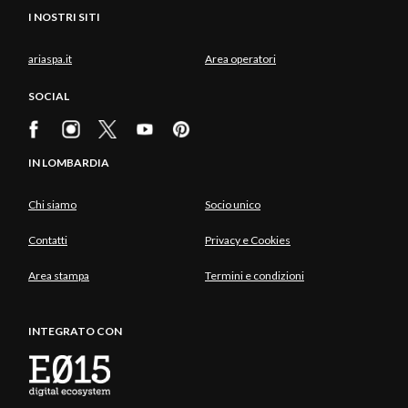
I NOSTRI SITI
ariaspa.it
Area operatori
SOCIAL
IN LOMBARDIA
Chi siamo
Socio unico
Contatti
Privacy e Cookies
Area stampa
Termini e condizioni
INTEGRATO CON