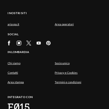
I NOSTRI SITI
ariaspa.it
Area operatori
SOCIAL
IN LOMBARDIA
Chi siamo
Socio unico
Contatti
Privacy e Cookies
Area stampa
Termini e condizioni
INTEGRATO CON