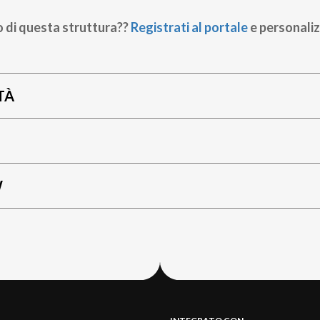
o di questa struttura??
Registrati al portale
e personaliz
TÀ
W