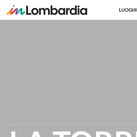
LUOGHI
Salta
al
contenuto
principale