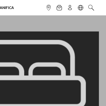
IANIFICA
INFOPOINT
NEWSLETTER
ISCRIVITI
LINGUA
CERCA