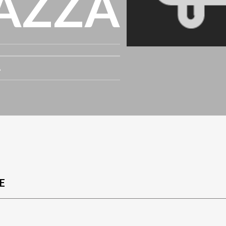
AZZA
A
E