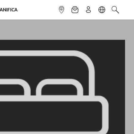
IANIFICA
INFOPOINT
NEWSLETTER
ISCRIVITI
LINGUA
CERCA