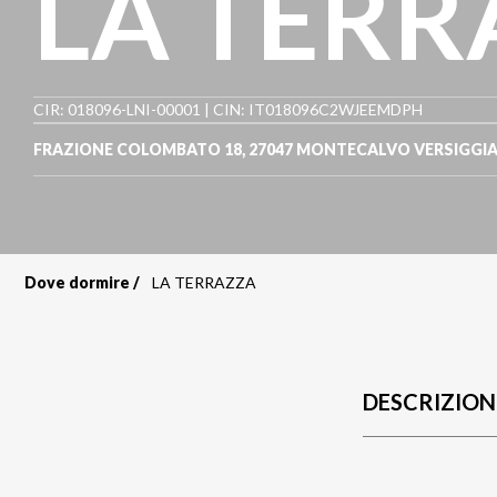
LA TERR
CIR: 018096-LNI-00001 | CIN: IT018096C2WJEEMDPH
FRAZIONE COLOMBATO 18
,
27047
MONTECALVO VERSIGGI
Dove dormire
LA TERRAZZA
Briciole
di
pane
DESCRIZION