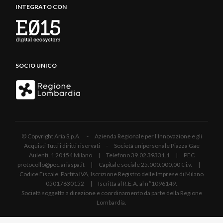
INTEGRATO CON
SOCIO UNICO
© Copyright Aria S.p.A. - Azienda Regionale per l'Innovazione e gli
Acquisti Tutti i diritti riservati - Società unipersonale Piazza Gae
Aulenti, 1 20154 Milano | Telefono 39.02 39331.1 | PEC
protocollo@pec.ariaspa.it | Capitale sociale 25.000.000,00 € i.v. |
Codice Fiscale, Partita IVA, Iscrizione Registro delle Imprese di Milano
05017630152 | Iscritta al R.E.A. al n°1096149.
Società soggetta a direzione e coordinamento da parte della Regione
Lombardia.