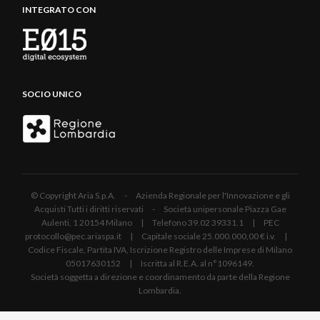
INTEGRATO CON
SOCIO UNICO
© Copyright Aria S.p.A. - Azienda Regionale per l'Innovazione e gli
Acquisti Tutti i diritti riservati - Società unipersonale Piazza Gae
Aulenti, 1 20154 Milano | Telefono 39.02 39331.1 | PEC
protocollo@pec.ariaspa.it | Capitale sociale 25.000.000,00 € i.v. |
Codice Fiscale, Partita IVA, Iscrizione Registro delle Imprese di Milano
05017630152 | Iscritta al R.E.A. al n°1096149.
Società soggetta a direzione e coordinamento da parte della Regione
Lombardia.