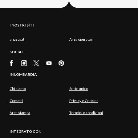
I NOSTRI SITI
ariaspa.it
Area operatori
SOCIAL
IN LOMBARDIA
Chi siamo
Socio unico
Contatti
Privacy e Cookies
Area stampa
Termini e condizioni
INTEGRATO CON