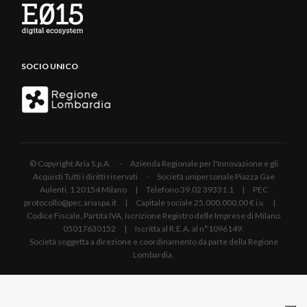
SOCIO UNICO
© Copyright Aria S.p.A. - Azienda Regionale per l'Innovazione e gli
Acquisti Tutti i diritti riservati - Società unipersonale Piazza Gae
Aulenti, 1 20154 Milano | Telefono 39.02 39331.1 | PEC
protocollo@pec.ariaspa.it | Capitale sociale 25.000.000,00 € i.v. |
Codice Fiscale, Partita IVA, Iscrizione Registro delle Imprese di Milano
05017630152 | Iscritta al R.E.A. al n°1096149.
Società soggetta a direzione e coordinamento da parte della Regione
Lombardia.