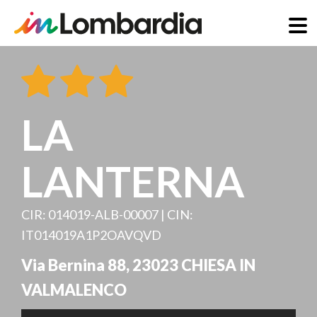
Salta
al
contenuto
principale
LA
LANTERNA
CIR: 014019-ALB-00007 | CIN:
IT014019A1P2OAVQVD
Via Bernina 88
,
23023
CHIESA IN
VALMALENCO