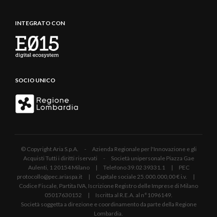
INTEGRATO CON
SOCIO UNICO
© Copyright Aria S.p.A. - Azienda Regionale per l'Innovazione e gli
Acquisti Tutti i diritti riservati - Società unipersonale Piazza Gae
Aulenti, 1 20154 Milano | Telefono 39.02 39331.1 | PEC
protocollo@pec.ariaspa.it | Capitale sociale 25.000.000,00 € i.v. |
Codice Fiscale, Partita IVA, Iscrizione Registro delle Imprese di Milano
05017630152 | Iscritta al R.E.A. al n°1096149.
Società soggetta a direzione e coordinamento da parte della Regione
Lombardia.