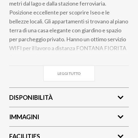
metri dal lago e dalla stazione ferroviaria.
Posizione eccellente per scoprire Iseo e le
bellezze locali. Gli appartamenti si trovano al piano
terra di una casa elegante con giardino e spazio
per parcheggio privato. Hanno un ottimo servizio
WIFI per il lavoro a distanza FONTANA FIORITA
1 è un ampio appartamento, arredato a nuovo, con
cura e ricerca del dettaglio per ospiti abituati al
LEGGI TUTTO
bello . Due camere da letto, una matrimoniale con
grande armadio, l'altra con due letti singoli che si
possono unire. L'accesso al patio esterno e al
DISPONIBILITÀ
giardino è diretto. L'area living open space con
cucina nuova e super fornita. . FONTANA
IMMAGINI
FIORITA 2 ha una camera da letto dotata di 3 letti
singoli che possono essere combinati generando
FACILITIES
un letto matrimoniale, un ampio soggiorno e una