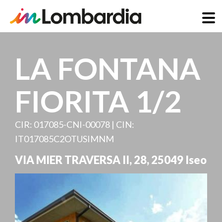
Salta
al
LA FONTANA
contenuto
principale
FIORITA 1/2
CIR: 017085-CNI-00078 | CIN:
IT017085C2OTUSIMNM
VIA MIER TRAVERSA II, 28
,
25049
Iseo