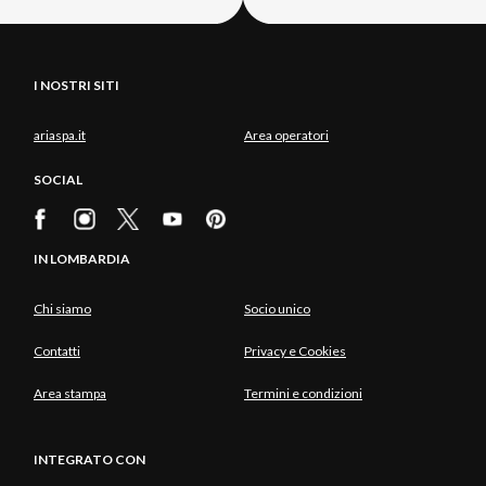
I NOSTRI SITI
ariaspa.it
Area operatori
SOCIAL
IN LOMBARDIA
Chi siamo
Socio unico
Contatti
Privacy e Cookies
Area stampa
Termini e condizioni
INTEGRATO CON