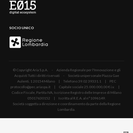
SOCIO UNICO
© Copyright Aria S.p.A. - Azienda Regionale per l'Innovazione e gli
Acquisti Tutti i diritti riservati - Società unipersonale Piazza Gae
Aulenti, 1 20154 Milano | Telefono 39.02 39331.1 | PEC
protocollo@pec.ariaspa.it | Capitale sociale 25.000.000,00 € i.v. |
Codice Fiscale, Partita IVA, Iscrizione Registro delle Imprese di Milano
05017630152 | Iscritta al R.E.A. al n°1096149.
Società soggetta a direzione e coordinamento da parte della Regione
Lombardia.