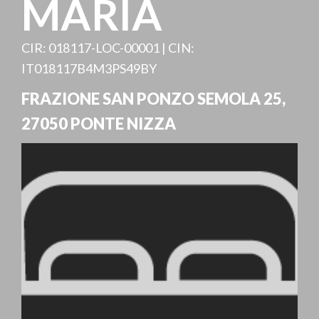
MARIA
CIR: 018117-LOC-00001 | CIN:
IT018117B4M3PS49BY
FRAZIONE SAN PONZO SEMOLA 25
,
27050
PONTE NIZZA