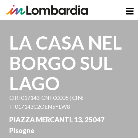
Salta
al
LA CASA NEL
contenuto
principale
BORGO SUL
LAGO
CIR: 017143-CNI-00005 | CIN:
IT017143C2OEN5YLW8
PIAZZA MERCANTI, 13
,
25047
Pisogne