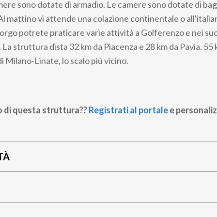
mere sono dotate di armadio. Le camere sono dotate di ba
 Al mattino vi attende una colazione continentale o all'itali
orgo potrete praticare varie attività a Golferenzo e nei suo
. La struttura dista 32 km da Piacenza e 28 km da Pavia. 55
i Milano-Linate, lo scalo più vicino.
o di questa struttura??
Registrati al portale
e personaliz
TÀ