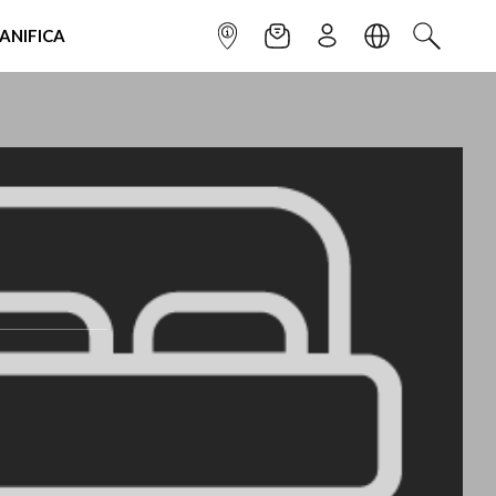
IANIFICA
INFOPOINT
NEWSLETTER
ISCRIVITI
LINGUA
CERCA