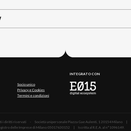
W
INTEGRATO CON
Socio unico
Privacy e Cookies
Termini e condizioni
 Tutti i diritti riservati - Società unipersonale Piazza Gae Aulenti, 1 20154 Mil
 Registro delle Imprese di Milano 05017630152 | Iscritta al R.E.A. al n°1096149.