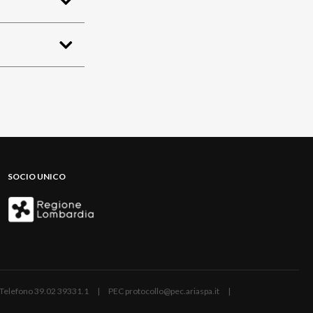
SOCIO UNICO
ano | Telefono 39.02 39331.1 | PEC protocollo@pec.ariaspa.it |