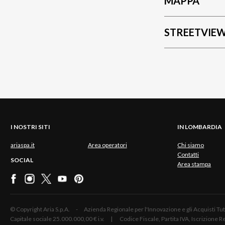
MAPPA
STREETVIE
I NOSTRI SITI
IN LOMBARDIA
ariaspa.it
Area operatori
Chi siamo
Contatti
SOCIAL
Area stampa
© Copyright Aria S.p.A. - Azienda Regionale per l'Innovazione e gli Acquisti
Capitale sociale 25.000.000,00 € i.v. | Codice Fiscale, Partita IVA, Iscrizione