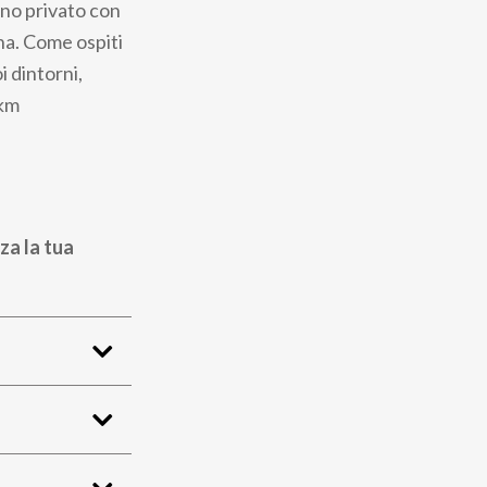
gno privato con
ana. Come ospiti
i dintorni,
 km
za la tua