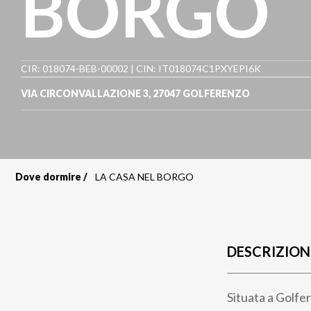
BORGO
CIR: 018074-BEB-00002 | CIN: IT018074C1PXYEPI6K
VIA CIRCONVALLAZIONE 3
,
27047
GOLFERENZO
Dove dormire
LA CASA NEL BORGO
Briciole
di
pane
DESCRIZION
Situata a Golfer