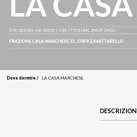
LA CAS
CIR: 018184-LNI-00001 | CIN: IT018184C2NSZF3HGU
FRAZIONE CASA MARCHESE 22
,
27059
ZAVATTARELLO
Dove dormire
LA CASA MARCHESE
Briciole
di
pane
DESCRIZION