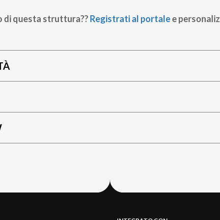
o di questa struttura??
Registrati al portale
e personaliz
TÀ
W