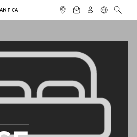
IANIFICA
INFOPOINT
NEWSLETTER
ISCRIVITI
LINGUA
CERCA