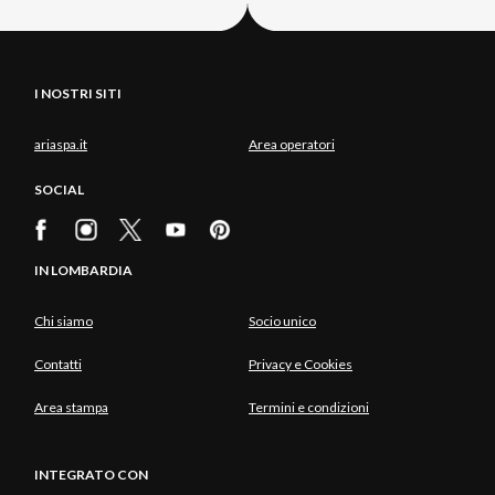
I NOSTRI SITI
ariaspa.it
Area operatori
SOCIAL
IN LOMBARDIA
Chi siamo
Socio unico
Contatti
Privacy e Cookies
Area stampa
Termini e condizioni
INTEGRATO CON