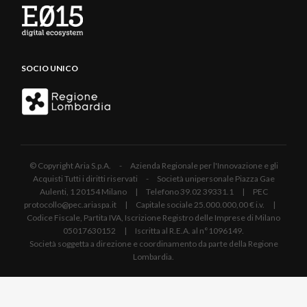
SOCIO UNICO
© Copyright Aria S.p.A. - Azienda Regionale per l'Innovazione e gli
Acquisti Tutti i diritti riservati - Società unipersonale Piazza Gae
Aulenti, 1 20154 Milano | Telefono 39.02 39331.1 | PEC
protocollo@pec.ariaspa.it | Capitale sociale 25.000.000,00 € i.v. |
Codice Fiscale, Partita IVA, Iscrizione Registro delle Imprese di Milano
05017630152 | Iscritta al R.E.A. al n°1096149.
Società soggetta a direzione e coordinamento da parte della Regione
Lombardia.