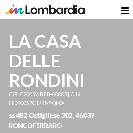
Salta
al
LA CASA
contenuto
principale
DELLE
RONDINI
CIR: 020052-BEB-00005 | CIN:
IT020052C1JRN9QIXX
ss 482 Ostigliese 302
,
46037
RONCOFERRARO