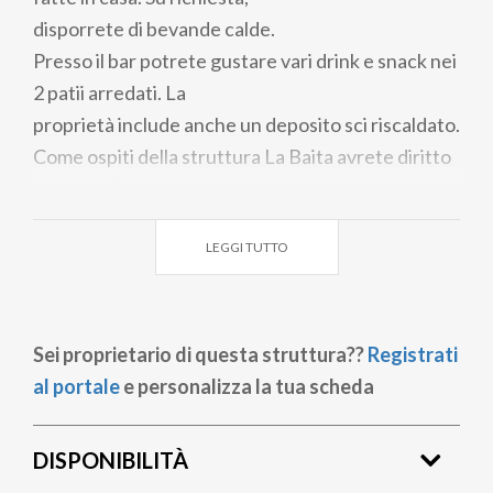
disporrete di bevande calde.
Presso il bar potrete gustare vari drink e snack nei
2 patii arredati. La
proprietà include anche un deposito sci riscaldato.
Come ospiti della struttura La Baita avrete diritto
a un pass in omaggio
per l'accesso al parcheggio sito di fronte all'hotel.
LEGGI TUTTO
Usufruirete inoltre
del servizio di skibus gratuito, che vi consentirà di
raggiungere le piste
sciistiche di Carosello 3000 e i comprensori
Sei proprietario di questa struttura??
Registrati
sciistici di Mottolino e
al portale
e personalizza la tua scheda
Costaccia.
Troverete una fermata dell'autobus proprio di
DISPONIBILITÀ
fronte all'hotel, che vi