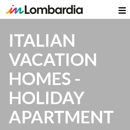
Salta
al
ITALIAN
contenuto
principale
VACATION
HOMES -
HOLIDAY
APARTMENT