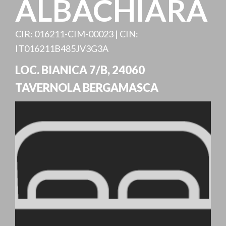
ALBACHIARA
CIR: 016211-CIM-00023 | CIN:
IT016211B485JV3G3A
LOC. BIANICA 7/B
,
24060
TAVERNOLA BERGAMASCA