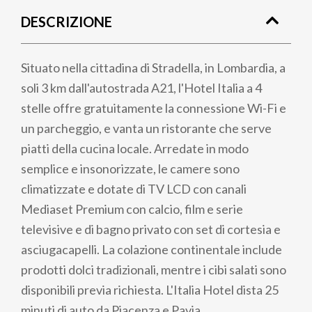
di
DESCRIZIONE
pane
Situato nella cittadina di Stradella, in Lombardia, a
soli 3 km dall'autostrada A21, l'Hotel Italia a 4
stelle offre gratuitamente la connessione Wi-Fi e
un parcheggio, e vanta un ristorante che serve
piatti della cucina locale. Arredate in modo
semplice e insonorizzate, le camere sono
climatizzate e dotate di TV LCD con canali
Mediaset Premium con calcio, film e serie
televisive e di bagno privato ​​con set di cortesia e
asciugacapelli. La colazione continentale include
prodotti dolci tradizionali, mentre i cibi salati sono
disponibili previa richiesta. L'Italia Hotel dista 25
minuti di auto da Piacenza e Pavia.