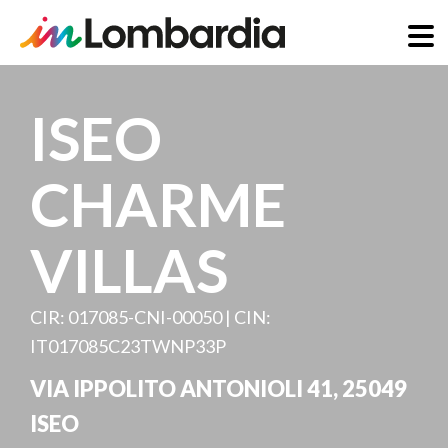
Salta
al
ISEO
contenuto
principale
CHARME
VILLAS
CIR: 017085-CNI-00050 | CIN:
IT017085C23TWNP33P
VIA IPPOLITO ANTONIOLI 41
,
25049
ISEO