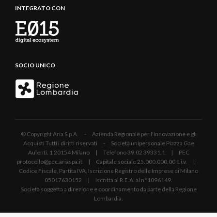
INTEGRATO CON
SOCIO UNICO
© Copyright Aria S.p.A. - Azienda Regionale per l'Innovazione e gli
Acquisti Tutti i diritti riservati - Società unipersonale Piazza Gae
Aulenti, 1 20154 Milano | Telefono 39.02 39331.1 | PEC
protocollo@pec.ariaspa.it | Capitale sociale 25.000.000,00 € i.v. |
Codice Fiscale, Partita IVA, Iscrizione Registro delle Imprese di Milano
05017630152 | Iscritta al R.E.A. al n°1096149.
Società soggetta a direzione e coordinamento da parte della Regione
Lombardia.