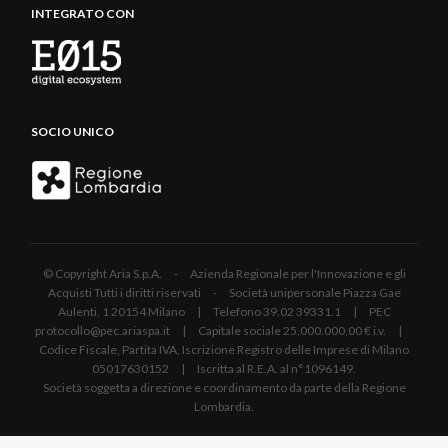
INTEGRATO CON
SOCIO UNICO
© Copyright Aria S.p.A. - Azienda Regionale per l'Innovazione e gli
Acquisti Tutti i diritti riservati - Società unipersonale Piazza Gae
Aulenti, 1 20154 Milano | Telefono 39.02 39331.1 | PEC
protocollo@pec.ariaspa.it | Capitale sociale 25.000.000,00 € i.v. |
Codice Fiscale, Partita IVA, Iscrizione Registro delle Imprese di Milano
05017630152 | Iscritta al R.E.A. al n°1096149.
Società soggetta a direzione e coordinamento da parte della Regione
Lombardia.