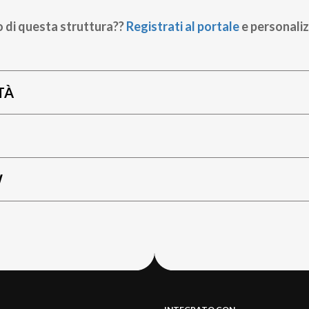
o di questa struttura??
Registrati al portale
e personaliz
TÀ
W