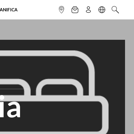
IANIFICA
INFOPOINT
NEWSLETTER
ISCRIVITI
LINGUA
CERCA
ia