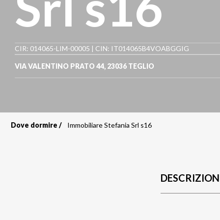
Srl s16
CIR: 014065-LIM-00005 | CIN: IT014065B4VOABGGIG
VIA VALENTINO PRATO 44
,
23036
TEGLIO
Dove dormire
Immobiliare Stefania Srl s16
Briciole
di
pane
DESCRIZION