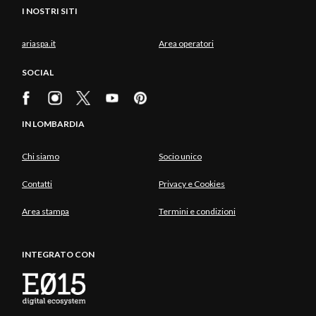
I NOSTRI SITI
ariaspa.it
Area operatori
SOCIAL
IN LOMBARDIA
Chi siamo
Socio unico
Contatti
Privacy e Cookies
Area stampa
Termini e condizioni
INTEGRATO CON