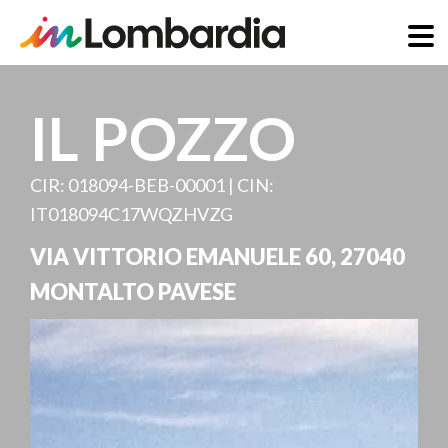
Salta
al
IL POZZO
contenuto
principale
CIR: 018094-BEB-00001 | CIN:
IT018094C17WQZHVZG
VIA VITTORIO EMANUELE 60
,
27040
MONTALTO PAVESE