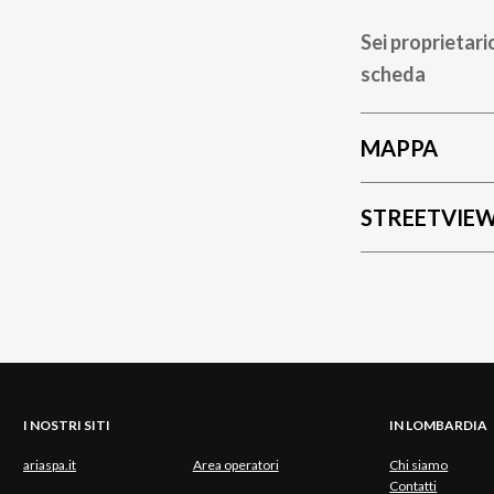
Sei proprietari
scheda
MAPPA
STREETVIE
I NOSTRI SITI
IN LOMBARDIA
ariaspa.it
Area operatori
Chi siamo
Contatti