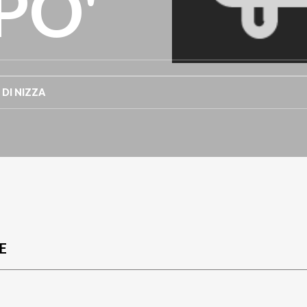
PO'
 DI NIZZA
E