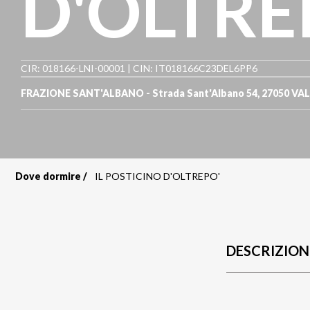
D'OLTRE
CIR: 018166-LNI-00001 | CIN: IT018166C23DEL6PP6
FRAZIONE SANT'ALBANO - Strada Sant'Albano 54
,
27050
VAL
Dove dormire
IL POSTICINO D'OLTREPO'
Briciole
di
pane
DESCRIZION