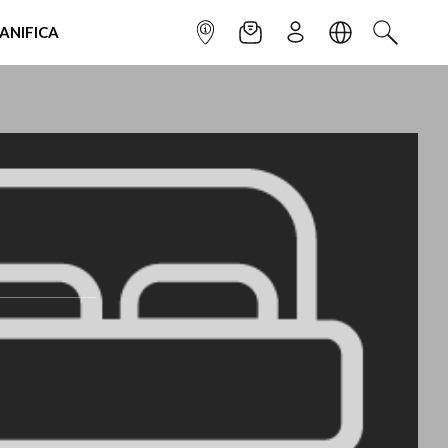
IANIFICA
INFOPOINT
NEWSLETTER
ISCRIVITI
LINGUA
CERCA