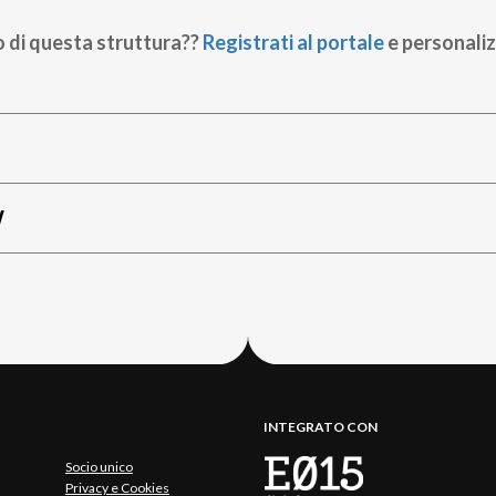
o di questa struttura??
Registrati al portale
e personaliz
W
INTEGRATO CON
Socio unico
Privacy e Cookies