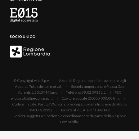
SOCIO UNICO
© Copyright Aria S.p.A. - Azienda Regionale per l'Innovazione e gli
Acquisti Tutti i diritti riservati - Società unipersonale Piazza Gae
Aulenti, 1 20154 Milano | Telefono 39.02 39331.1 | PEC
protocollo@pec.ariaspa.it | Capitale sociale 25.000.000,00 € i.v. |
Codice Fiscale, Partita IVA, Iscrizione Registro delle Imprese di Milano
05017630152 | Iscritta al R.E.A. al n°1096149.
Società soggetta a direzione e coordinamento da parte della Regione
Lombardia.