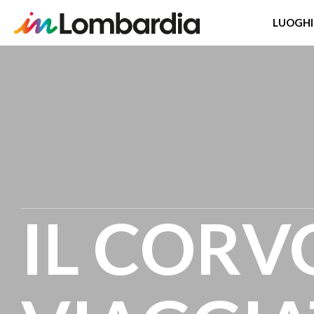
LUOGHI
Salta
al
contenuto
principale
IL CORV