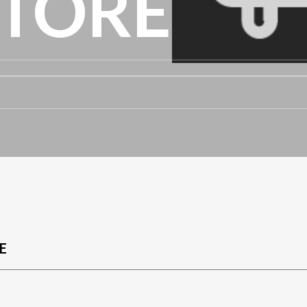
ATORE
E