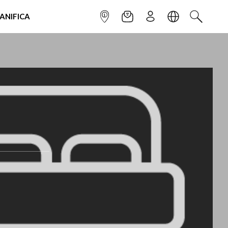
IANIFICA
INFOPOINT
NEWSLETTER
ISCRIVITI
LINGUA
CERCA